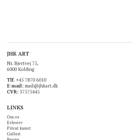
JHK ART
Nr. Bjertvej 75,
6000 Kolding
Tlf.
+45 7870 6010
E-mail:
mail@jhkart.dk
CVR:
37575445
LINKS
Om os
Erhverv
Privat kunst
Galleri
Besøg