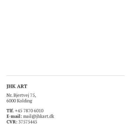
Load more
JHK ART
Nr. Bjertvej 75,
6000 Kolding
Tlf.
+45 7870 6010
E-mail:
mail@jhkart.dk
CVR:
37575445